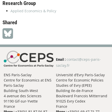
Research Group
Applied Economics & Policy
Shared
contact@ceps-paris-
Email :
saclay.fr
ENS Paris-Saclay
Université d’Evry Paris-Saclay
Centre for Economics at ENS
Centre for Economic Policies
Paris-Saclay
Studies of Evry (EPEE)
Building South-West
Building Ile-de-France
4 avenue des Sciences
Boulevard Francois Mitterrand
91190 Gif-sur-Yvette
91025 Evry Cedex
France
France
+33(0)1 81 87 56 87
+33(0)1 69 47 71 77
Phone :
Phone :